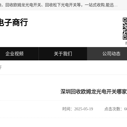
深圳市福田区诚芯源电子商行主营业务：回收BECKHOFF模块、回收欧姆龙光电开关、回收松下光电开关等，一站式收购,能迅速便捷为客户消化库存、减少仓储、回笼资金，我们交易灵活方便，现金支付，价格优势合理，热情欢迎有库存需要处理的客户。
电子商行
企业视频
关于我们
公司动态
好
深圳回收欧姆龙光电开关哪家
时间：2025-05-19
点击次数：66