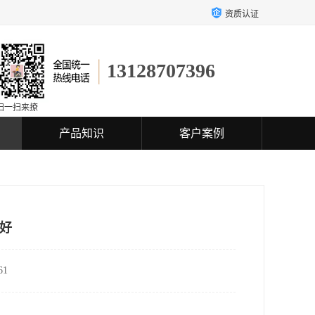
资质认证
13128707396
扫一扫来撩
产品知识
客户案例
好
1