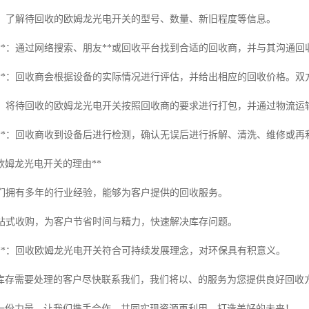
集**：了解待回收的欧姆龙光电开关的型号、数量、新旧程度等信息。
收商**：通过网络搜索、朋友**或回收平台找到合适的回收商，并与其沟通回
报价**：回收商会根据设备的实际情况进行评估，并给出相应的回收价格。
输**：将待回收的欧姆龙光电开关按照回收商的要求进行打包，并通过物流运
处理**：回收商收到设备后进行检测，确认无误后进行拆解、清洗、维修或
欧姆龙光电开关的理由**
*：我们拥有多年的行业经验，能够为客户提供的回收服务。
*：一站式收购，为客户节省时间与精力，快速解决库存问题。
发展**：回收欧姆龙光电开关符合可持续发展理念，对环保具有积意义。
库存需要处理的客户尽快联系我们，我们将以、的服务为您提供良好回收
一份力量。让我们携手合作，共同实现资源再利用，打造美好的未来！