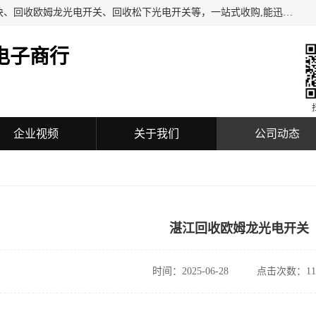
深圳市福田区诚芯源电子商行主营业务：回收BECKHOFF模块、回收欧姆龙光电开关、回收松下光电开关等，一站式收购,能迅速便捷为客户消化库存、减少仓储、回笼资金，我们交易灵活方便，现金支付，价格优势合理，热情欢迎有库存需要处理的客户。
电子商行
企业视频
关于我们
公司动态
湛江回收欧姆龙光电开关
时间：2025-06-28
点击次数：11