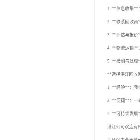
1. **信息收
2. **联系回
3. **评估与
4. **物流运
5. **检测与
**选择湛江回收
1. **经验*
2. **便捷*
3. **可持续
湛江公司欢迎有
为环保事业贡献